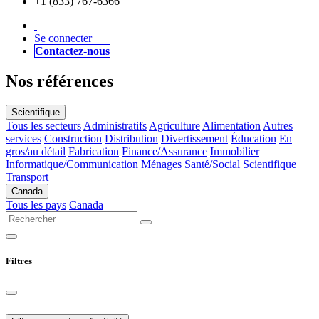
+1 (833) 767-6366
Se connecter
Contactez-nous
Nos références
Scientifique
Tous les secteurs
Administratifs
Agriculture
Alimentation
Autres
services
Construction
Distribution
Divertissement
Éducation
En
gros/au détail
Fabrication
Finance/Assurance
Immobilier
Informatique/Communication
Ménages
Santé/Social
Scientifique
Transport
Canada
Tous les pays
Canada
Filtres