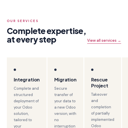
OUR SERVICES
Complete expertise,
at every step
View all services →
Integration
Migration
Rescue
Project
Complete and
Secure
Takeover
structured
transfer of
and
deployment of
your data to
completion
your Odoo
a new Odoo
of partially
solution,
version, with
implemented
tailored to
no
Odoo
your
interruption