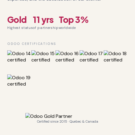
Gold
11 yrs
Top 3%
Highest status
of partnership
worldwide
ODOO CERTIFICATIONS
Certified since 2015 · Quebec & Canada