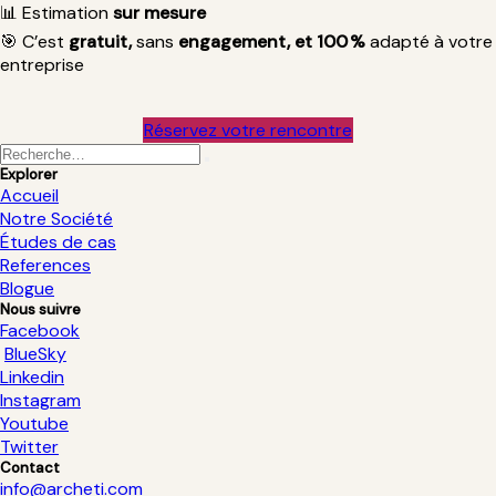
📊
Estimation
sur mesure
🎯
C’est
gratuit,
sans
engagement, et 100 %
adapté à votre
entreprise
Réservez v​​otre r​​encontre
Explorer
Accueil
Notre Société
Études de cas
References
Blogue
Nous suivre
Facebook
BlueSky
Linkedin
Instagram
Youtube
Twitter
Contact
info@archeti.com