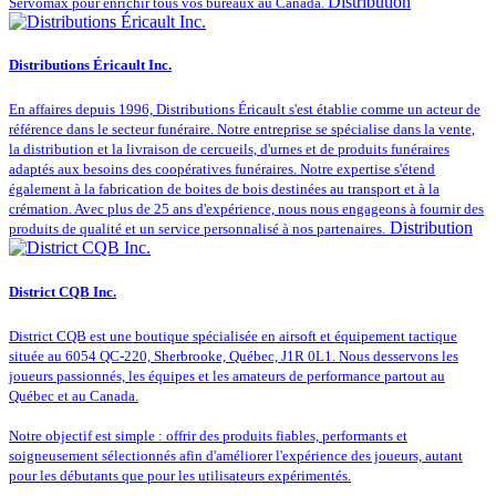
Distribution
Servomax pour enrichir tous vos bureaux au Canada.
Distributions Éricault Inc.
En affaires depuis 1996, Distributions Éricault s'est établie comme un acteur de
référence dans le secteur funéraire. Notre entreprise se spécialise dans la vente,
la distribution et la livraison de cercueils, d'urnes et de produits funéraires
adaptés aux besoins des coopératives funéraires. Notre expertise s'étend
également à la fabrication de boites de bois destinées au transport et à la
crémation. Avec plus de 25 ans d'expérience, nous nous engageons à fournir des
Distribution
produits de qualité et un service personnalisé à nos partenaires.
District CQB Inc.
District CQB est une boutique spécialisée en airsoft et équipement tactique
située au 6054 QC-220, Sherbrooke, Québec, J1R 0L1. Nous desservons les
joueurs passionnés, les équipes et les amateurs de performance partout au
Québec et au Canada.
Notre objectif est simple : offrir des produits fiables, performants et
soigneusement sélectionnés afin d'améliorer l'expérience des joueurs, autant
pour les débutants que pour les utilisateurs expérimentés.