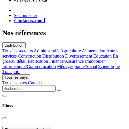
+1 (833) 767-6366
Se connecter
Contactez-nous
Nos références
Distribution
Tous les secteurs
Administratifs
Agriculture
Alimentation
Autres
services
Construction
Distribution
Divertissement
Éducation
En
gros/au détail
Fabrication
Finance/Assurance
Immobilier
Informatique/Communication
Ménages
Santé/Social
Scientifique
Transport
Tous les pays
Tous les pays
Canada
Filtres