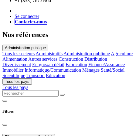
+1 (833) 767-6366
Se connecter
Contactez-nous
Nos références
Administration publique
Tous les secteurs
Administratifs
Administration publique
Agriculture
Alimentation
Autres services
Construction
Distribution
Divertissement
En gros/au détail
Fabrication
Finance/Assurance
Immobilier
Informatique/Communication
Ménages
Santé/Social
Scientifique
Transport
Éducation
Tous les pays
Tous les pays
Filtres