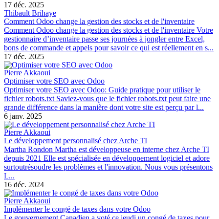
17 déc. 2025
Thibault Brihaye
Comment Odoo change la gestion des stocks et de l'inventaire
Comment Odoo change la gestion des stocks et de l'inventaire Votre
gestionnaire d’inventaire passe ses journées à jongler entre Excel,
bons de commande et appels pour savoir ce qui est réellement en s...
17 déc. 2025
Pierre Akkaoui
Optimiser votre SEO avec Odoo
Optimiser votre SEO avec Odoo: Guide pratique pour utiliser le
fichier robots.txt Saviez-vous que le fichier robots.txt peut faire une
grande différence dans la manière dont votre site est perçu par l...
6 janv. 2025
Pierre Akkaoui
Le développement personnalisé chez Arche TI
Martha Rondon Martha est développeuse en interne chez Arche TI
depuis 2021 Elle est spécialisée en développement logiciel et adore
surtoutrésoudre les problèmes et l'innovation. Nous vous présentons
L...
16 déc. 2024
Pierre Akkaoui
Implémenter le congé de taxes dans votre Odoo
Le gouvernement Canadien a voté ce jeudi un congé de taxes pour